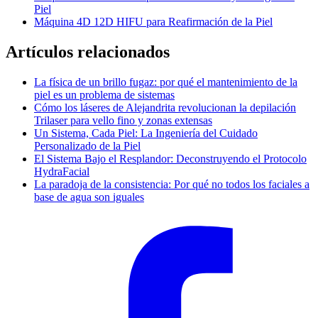
Piel
Máquina 4D 12D HIFU para Reafirmación de la Piel
Artículos relacionados
La física de un brillo fugaz: por qué el mantenimiento de la
piel es un problema de sistemas
Cómo los láseres de Alejandrita revolucionan la depilación
Trilaser para vello fino y zonas extensas
Un Sistema, Cada Piel: La Ingeniería del Cuidado
Personalizado de la Piel
El Sistema Bajo el Resplandor: Deconstruyendo el Protocolo
HydraFacial
La paradoja de la consistencia: Por qué no todos los faciales a
base de agua son iguales