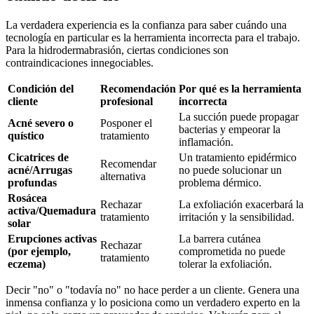
La verdadera experiencia es la confianza para saber cuándo una
tecnología en particular es la herramienta incorrecta para el trabajo.
Para la hidrodermabrasión, ciertas condiciones son
contraindicaciones innegociables.
Condición del
Recomendación
Por qué es la herramienta
cliente
profesional
incorrecta
La succión puede propagar
Acné severo o
Posponer el
bacterias y empeorar la
quístico
tratamiento
inflamación.
Cicatrices de
Un tratamiento epidérmico
Recomendar
acné/Arrugas
no puede solucionar un
alternativa
profundas
problema dérmico.
Rosácea
Rechazar
La exfoliación exacerbará la
activa/Quemadura
tratamiento
irritación y la sensibilidad.
solar
Erupciones activas
La barrera cutánea
Rechazar
(por ejemplo,
comprometida no puede
tratamiento
eczema)
tolerar la exfoliación.
Decir "no" o "todavía no" no hace perder a un cliente. Genera una
inmensa confianza y lo posiciona como un verdadero experto en la