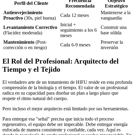
Frecuencia
Objetivo
Perfil del Cliente
Recomendada
Estratégico
Antienvejecimiento
Mantenerse a la
Cada 12 meses
Proactivo
(30s, piel buena)
vanguardia
Inicial +
Levantamiento Correctivo
Construir una
seguimiento a los 6
(Flacidez moderada)
base sólida
meses
Mantenimiento
(Post-
Preservar la
Cada 6-9 meses
corrección o en riesgo)
inversión
El Rol del Profesional: Arquitecto del
Tiempo y el Tejido
El verdadero arte de un tratamiento de HIFU reside en esta profunda
comprensión de la biología y el tiempo. El valor de un profesional
radica en su capacidad para diseñar un plan a largo plazo que
respete el ritmo natural del cuerpo.
Pero incluso el mejor arquitecto está limitado por sus herramientas.
Para entregar esa "señal" precisa que inicia todo el proceso
regenerativo, el equipo debe ser impecable. Debe entregar energía
enfocada de manera consistente y confiable, cada vez. Aquí es