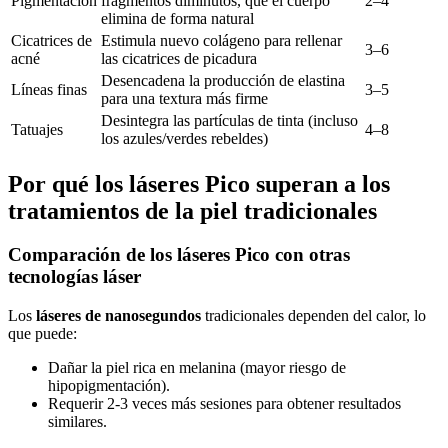
Pigmentación
fragmentos diminutos, que el cuerpo
2–4
elimina de forma natural
Cicatrices de
Estimula nuevo colágeno para rellenar
3–6
acné
las cicatrices de picadura
Desencadena la producción de elastina
Líneas finas
3–5
para una textura más firme
Desintegra las partículas de tinta (incluso
Tatuajes
4–8
los azules/verdes rebeldes)
Por qué los láseres Pico superan a los
tratamientos de la piel tradicionales
Comparación de los láseres Pico con otras
tecnologías láser
Los
láseres de nanosegundos
tradicionales dependen del calor, lo
que puede:
Dañar la piel rica en melanina (mayor riesgo de
hipopigmentación).
Requerir 2-3 veces más sesiones para obtener resultados
similares.