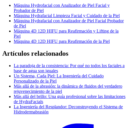
Máquina Hydrofacial con Analizador de Piel Facial y
Probador de Piel
Máquina Hydrafacial Limpieza Facial y Cuidado de la Piel
Máquina Hydrafacial con Analizador de Piel Facial Probador
de Piel
Máquina 4D 12D HIFU para Reafirmación y Lifting de la
Piel
Máquina 4D 12D HIFU para Reafirmación de la Piel
Artículos relacionados
La paradoja de la consistencia: Por qué no todos los faciales a
base de agua son iguales
Un Sistema, Cada Piel: La Ingeniería del Cuidado
Personalizado de la Piel
Más allá de la abrasión: la dinámica de fluidos del verdadero
rejuvenecimiento de la piel
Más allá del brillo: Una guía profesional sobre las limitaciones
de HydraFacials
La Ingeniería del Resplandor: Deconstruyendo el Sistema de
Hidrodermabrasión